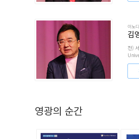
이노
김
Univer
영광의 순간