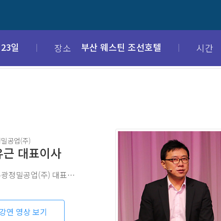
 23일
부산 웨스틴 조선호텔
장소
시간
밀공업(주)
유근 대표이사
현) 부광정밀공업(주) 대표이사
강연 영상 보기