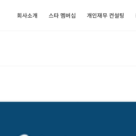
회사소개
스타 멤버십
개인재무 컨설팅
회사소개​
기업가정신 콘서트​
개인재무 설계
컨설턴트/전문가그룹​
CEO, 기업가정신을 말하다​
라이프 플랜
지점안내​
VIP 고객초청 골프행사
재무심리검사 NPTI
인재채용
해외탐방 프로그램
기프트북
ETC
스타리치TV
스타리치 시니어 채널
스타리치 기업연구원