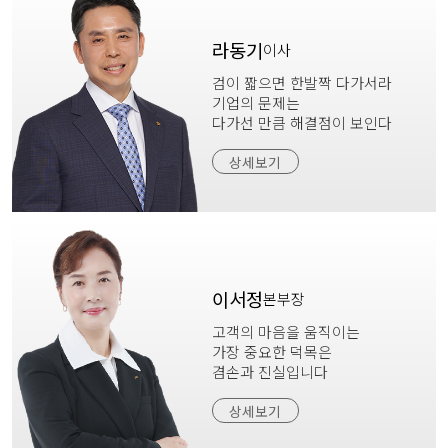
라동기
이사
검이 짧으면 한발짝 다가서라
기업의 문제는
다가선 만큼 해결점이 보인다
상세보기
이서정
본부장
고객의 마음을 움직이는
가장 중요한 덕목은
겸손과 진실입니다
상세보기