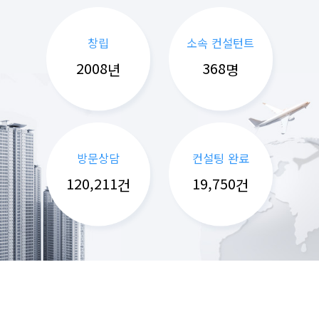
창립
소속 컨설턴트
년
명
방문상담
컨설팅 완료
,
,
건
건