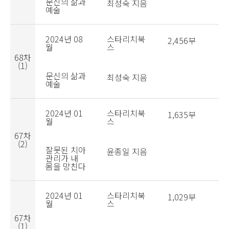
문신의 삶과
최성숙 지음
예술
2024년 08
스타리치북
2,456부
월
스
68차
(1)
문신의 삶과
최성숙 지음
예술
2024년 01
스타리치북
1,635부
월
스
67차
(2)
잘못된 치아
윤종일 지음
관리가 내
몸을 망친다
2024년 01
스타리치북
1,029부
월
스
67차
(1)