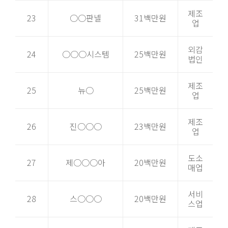
제조
23
○○판넬
31백만원
업
외감
24
○○○시스템
25백만원
법인
제조
25
뉴○
25백만원
업
제조
26
진○○○
23백만원
업
도소
27
제○○○아
20백만원
매업
서비
28
스○○○
20백만원
스업