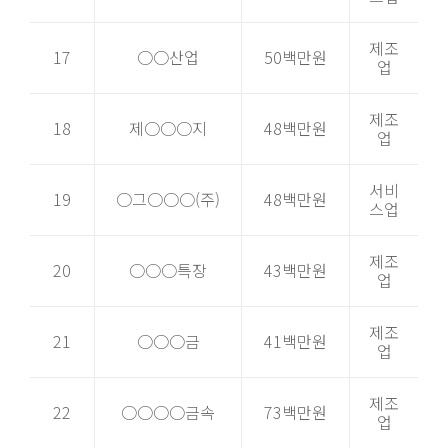
제조
17
○○산업
50백만원
업
제조
18
제○○○지
48백만원
업
서비
19
○그○○○(주)
48백만원
스업
제조
20
○○○특장
43백만원
업
제조
21
○○○금
41백만원
업
제조
22
○○○○금속
73백만원
업