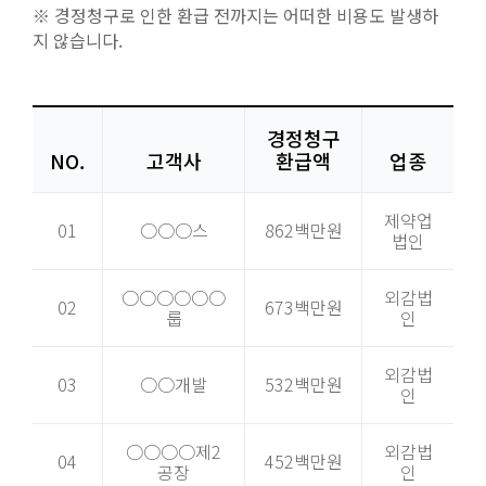
※ 경정청구로 인한 환급 전까지는 어떠한 비용도 발생하
지 않습니다.
경정청구
NO.
고객사
환급액
업종
제약업
01
○○○스
862백만원
법인
○○○○○○
외감법
02
673백만원
룹
인
외감법
03
○○개발
532백만원
인
○○○○제2
외감법
04
452백만원
공장
인