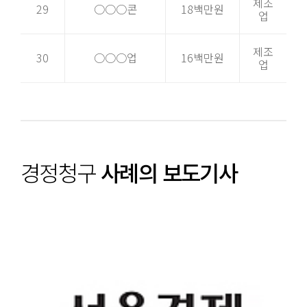
제조
29
○○○콘
18백만원
업
제조
30
○○○업
16백만원
업
경정청구
사례의 보도기사