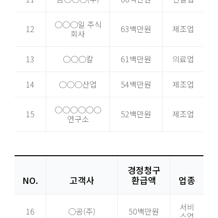
○○○일 주식
12
63백만원
제조업
회사
13
○○○칼
61백만원
의료업
14
○○○산업
54백만원
제조업
○○○○○○
15
52백만원
제조업
연구소
경정청구
NO.
고객사
환급액
업종
서비
16
○공(주)
50백만원
스업