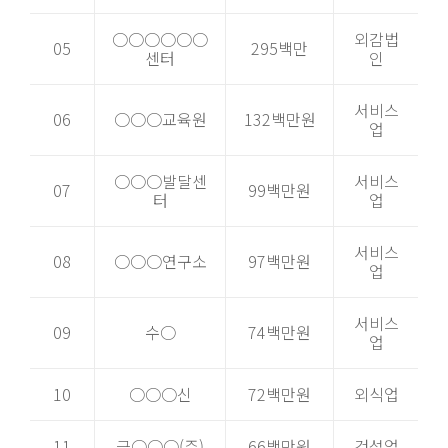
○○○○○○
외감법
05
295백만
센터
인
서비스
06
○○○교육원
132백만원
업
○○○발달센
서비스
07
99백만원
터
업
서비스
08
○○○연구소
97백만원
업
서비스
09
수○
74백만원
업
10
○○○신
72백만원
외식업
11
금○○○(주)
66백만원
건설업