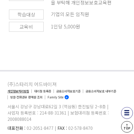
을 부탁해 개인정보보호교육편
기업의 모든 임직원
학습대상
1인당 5,000원
교육비
(주)스타리치 어드바이져
개인정보처리방침
대리점 등록증
금융소비자보호기준
금융소비자보호 내부기준
방문·전화권유 판매원 조회
Family Site
서울시 강남구 강남대로62길 3 (역삼동) 한진빌딩 2~8층 |
사업자 등록번호 : 214-88-31361 | 보험대리점 등록번호 :
2008088014
↑
대표전화 :
02-2051-8477 |
FAX :
02-578-8470
TOP