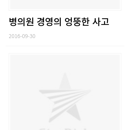
병의원 경영의 엉뚱한 사고​​
2016-09-30​