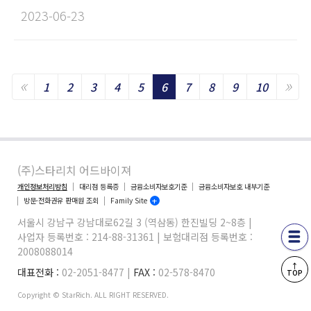
2023-06-23​
«
»
Previous
Ne
1
2
3
4
5
6
7
8
9
10
(주)스타리치 어드바이져
개인정보처리방침
대리점 등록증
금융소비자보호기준
금융소비자보호 내부기준
방문·전화권유 판매원 조회
Family Site
서울시 강남구 강남대로62길 3 (역삼동) 한진빌딩 2~8층 |
사업자 등록번호 : 214-88-31361 | 보험대리점 등록번호 :
2008088014
↑
대표전화 :
02-2051-8477 |
FAX :
02-578-8470
TOP
Copyright © StarRich. ALL RIGHT RESERVED.