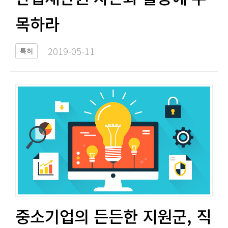
목하라​​
2019-05-11​
특허
중소기업의 든든한 지원군, 직