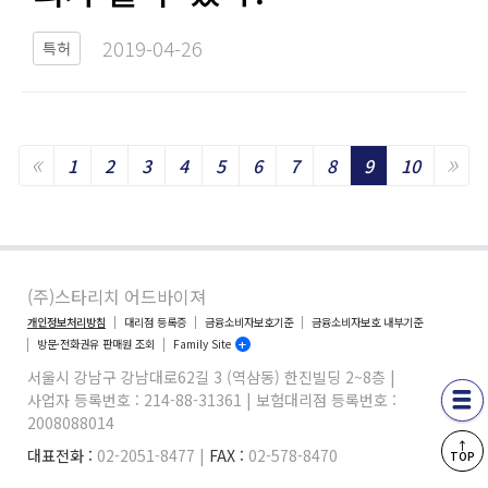
2019-04-26​
특허
«
»
Previous
Ne
1
2
3
4
5
6
7
8
9
10
(주)스타리치 어드바이져
개인정보처리방침
대리점 등록증
금융소비자보호기준
금융소비자보호 내부기준
방문·전화권유 판매원 조회
Family Site
서울시 강남구 강남대로62길 3 (역삼동) 한진빌딩 2~8층 |
사업자 등록번호 : 214-88-31361 | 보험대리점 등록번호 :
2008088014
↑
대표전화 :
02-2051-8477 |
FAX :
02-578-8470
TOP