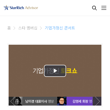
홈
스타 멤버십
기업가정신 콘서트
이사
영상
남미경 대표이사
영상
김영세 회장
영상