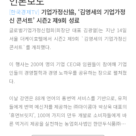
언론보도
기업가정신協, ‘김영세의 기업가정
[한국경제TV]
신 콘서트’ 시즌2 제9회 성료
글로벌기업가정신협회(회장단 대표 김광열)는 지난 14일
서울 더케이호텔에서 시즌2 제9회 `김영세의 기업가정신
콘서트`를 개최했다.
이 행사는 200여 명의 기업 CEO와 임원들이 참여해 기업
인들의 경영철학과 경영 노하우를 공유하는 장으로 펼쳐졌
다.
이날 강연은 88개 언어의 통번역 서비스를 기반으로, 유저
들에게 번역 메신저를 제공하는 ㈜마이콤마 박상욱 대표의
‘휴먼브릿지’, 100여 가지의 만두 개발로 소비자들에게 바
른 먹거리 제공을 실천하는 농업회사법인 한만두식품㈜ 남
미경 대표의 ‘사랑경영’으로 진행되었다.