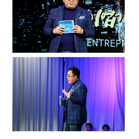
기업인들의 관심 부탁드린다”라는 말로 청중들에게 감사의
인사를 전했다.
글로벌기업가정신협회는 기업을 움직이는 기업가정신은
기업문화에서 비롯되며 기업이 성장에만 치우치면 장수기
업의 대열에 합류하기 어렵다는 점에 착안하여 창업주의 경
영 노하우와 철학을 제대로 계승하고 기업의 DNA와 핵심
가치를 유지하는 힘이 있어야 100년 기업으로 발돋움할 수
있다는 취지에서 ㈜스타리치 어드바이져, 한국경제TV와 함
께 기업가정신 콘서트를 성황리에 이어나가고 있다.
`김영세의 기업가정신 콘서트`의 강연과 `글로벌기업가
정신협회` 회원가입, `스타리치 CEO 기업가정신 플랜`
상담을 희망한다면 글로벌기업가정신협회와 스타리치 어
드바이져로 문의하면 된다.