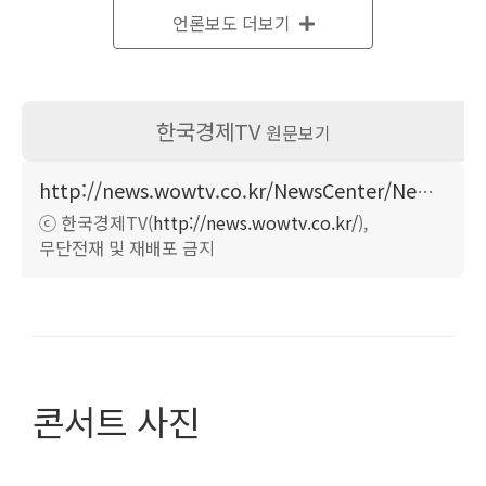
언론보도 더보기
이 행사를 진행하는 이노디자인 김영세 회장은 이날 오프닝
에서 얼마 전 폐막한 2018년 평창 동계 올림픽을 언급했다.
세계인들의 큰 관심을 모았던 평창 동계 올림픽의 성화봉과
한국경제TV
원문보기
성화대를 디자인한 김 회장은 청중들에게 디자인적 요소와
그 의미를 소개하며, 30개의 링을 타고 올라가는 점화 방식
http://news.wowtv.co.kr/NewsCenter/News/Read?articleId=A201803260286
이 서울 올림픽의 개최연도 1988년도와 평창 올림픽의 개
ⓒ 한국경제TV(
http://news.wowtv.co.kr/
),
최연도 2018년의 간극인 ‘30’을 의미한다고 밝혔다. ‘30’년
무단전재 및 재배포 금지
의 시간은 대한민국이 현대화되고 가장 큰 발전을 이룩한
기간으로 국민들 또한 자부심을 가져야 한다고 강조했다.
또한 김 회장은 올림픽 선수들처럼 기업가 모두가 국가경쟁
력을 높이는 국가대표들이라며, 앞으로도 기업가정신 콘서
트가 지속되어 기업가들이 함께 모여 기업가정신을 함께 공
콘서트 사진
유하고 나누는 자리가 더욱 많아지기를 소망한다고 밝혔고,
자신이 가진 재산과 열정, 그 모든 것을 바쳐 타인을 행복하
게 하는 것이 기업가의 숙명이고 책임임을 강조했다. 그는