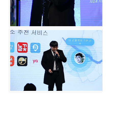
☞원문보
기 http://news.wowtv.co.kr/NewsCenter/News/Read
?articleId=A202001230311&t=NN
Copyrightⓒ한국경제TV. All Rights Reserved. 무단전재
및 재배포 금지