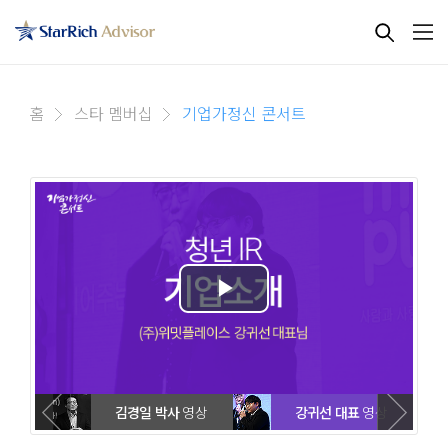
홈
스타 멤버십
기업가정신 콘서트
영상
김경일 박사
영상
강귀선 대표
영상