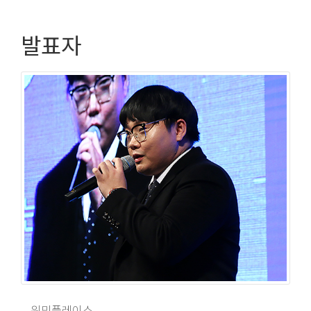
발표자
위밋플레이스