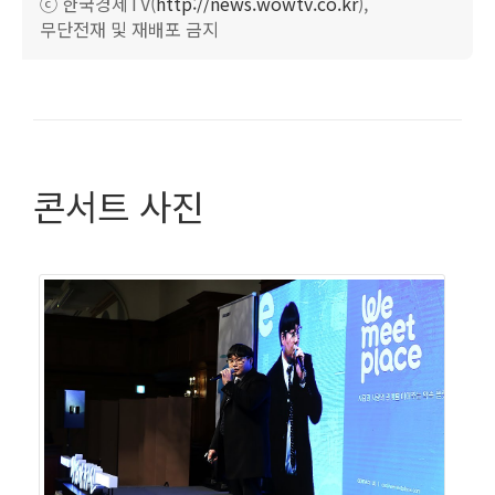
ⓒ 한국경제TV(
http://news.wowtv.co.kr
),
이 광고는 젊은 세대에게 엄청난 호응을 얻었고, 그 결과 서
무단전재 및 재배포 금지
비스를 오픈한 지 단 3개월 만에 28,727개의 모임이 생성
되는 성과를 거두었다. 이렇게 위밋플레이스의 도약은 단
40만 원의 광고비로 시작되었다.
2019년 6월, 폭발적인 반응과 함께 런칭된 위밋플레이스는
콘서트 사진
출시한 지 5일 만에 1만 다운로드를 달성하였으며, 구글플
레이 다운로드 랭킹 2위, 앱스토어 다운로드 랭킹 5위에 오
르는 쾌거를 거두었다. 2019년에는 창의적인 위치 기반 서
비스로 인정받아 방송통신위원회와 한국인터넷진흥원이
지원하는 위치 기반 서비스(LBS) 지원 사업에서 최우수상
을 수상하였다. 또한 정보통신기술(ICT) 분야에서 국내 최
고 권위를 가진 ‘제19회 모바일 기술대상’에서 과학기술정
보통신부 장관상을 수상하기도 했다.
위밋플레이스는 앞으로도 사람과 사람 간의 더 나은 연결을