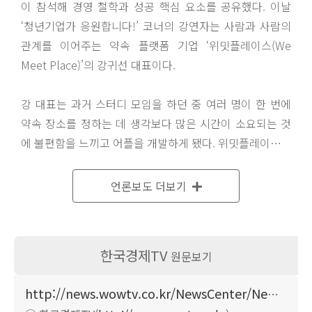
이 참석해 경영 철학과 성공 핵심 요소를 공유했다. 이날
‘청년기업가 응원합니다!’ 코너의 강연자는 사람과 사람의
관계를 이어주는 약속 플랫폼 기업 ‘위밋플레이스(We
Meet Place)’의 강귀선 대표이다.
강 대표는 과거 스터디 모임을 하던 중 여러 명이 한 번에
약속 장소를 정하는 데 생각보다 많은 시간이 소요되는 것
에 불편함을 느끼고 어플을 개발하게 됐다. 위밋플레이스는
만나는 사람들의 주소, 교통편을 입력하면 최적의 중간 위
치와 목적에 맞는 장소를 추천해주는 서비스이다.
언론보도 더보기
강 대표는 온라인 상에서 큰 화제를 모은 위밋플레이스의
바이럴 마케팅 사례를 소개했다. 위밋플레이스는 공대생 남
한국경제TV
원문보기
자 세 명이 만남을 위해 위밋플레이스를 사용하였다가 인천
영종도 앞바다를 추천받았다고 하는 황당하지만 웃지 않을
http://news.wowtv.co.kr/NewsCenter/News/Read?articleId=A202001230311&t=NN
수 없는 이야기를 담은 광고이다. SNS를 중심으로 게재된