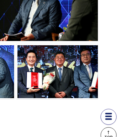
↑
TOP