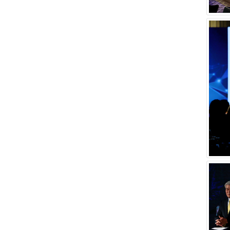
기업을
창업주의
수 있다
기업가
하기 어
야 10
`시즌3
으며, 
과 `기
이져로 