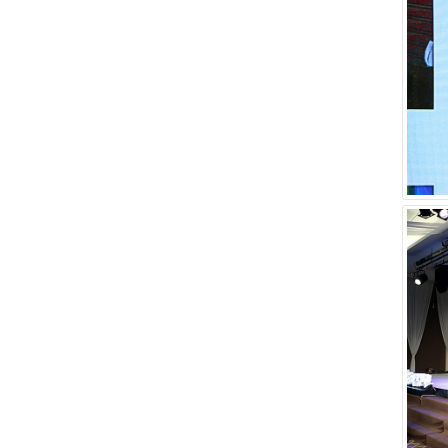
이 대표
서 하루
가 있는
가 되는
업종에 
원을 사
가 그 
대표가
이 대표
로 구성
다. ㈜
여러분과