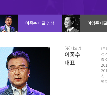
이종수 대표
영상
이영준 대
(주)피오엠
(주
이종수
경
중
대표
20
20
칭
명