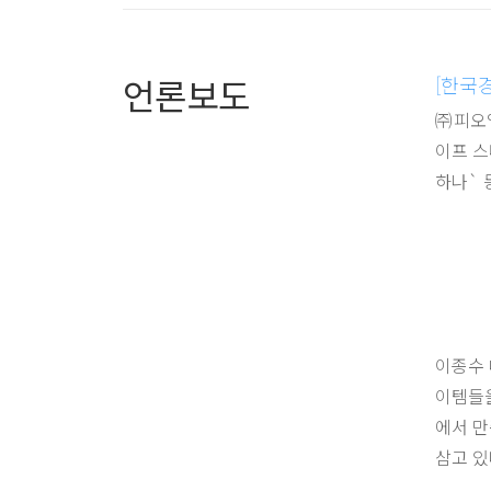
언론보도
[한국경
㈜피오엠
이프 스
하나` 
이종수 
이템들을
에서 만
삼고 있