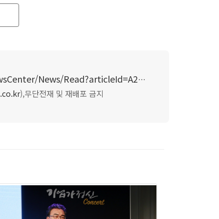
파악하고, 상품 기획을 시작한다. 그 후 경쟁력 있는
산에 돌입한다. 상품을 개발하는데 3개월, 개발한 상
크고 작은 결정들을 해야 하는 경우가 있다. 그래서
 생각한다."고 말했다.
http://news.wowtv.co.kr/NewsCenter/News/Read?articleId=A201809210462&t=NN
통업 중 제조공장은 대부분이 중소기업으로 지금은 사
.co.kr
),
무단전재 및 재배포 금지
가지였다.
결정에 따라 큰 변화를 겪을 수밖에 없다. 중소기업의
하면 중소기업은 그곳에서 함께 일하는 모든 사람들
것이다. 이 대표는 불행하게도 지금의 회사를 설립할
 이전에 다녔던 회사 대표들의 단점은 수정하고, 장점
여 년, 중소기업 운영 경력 20년. 합이 30년이 넘
가정신은 무엇일까`에 대한 많은 고민을 했었다.