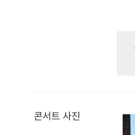
이 대표
생산공장
품을 생
21년간
30여 
라지고 
이 대표
기업가정
의 삶의
모든 C
콘서트 사진
당시 큰
은 본받
게 중소