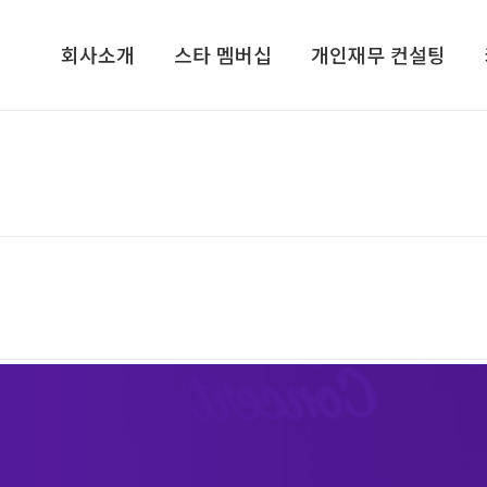
회사소개
스타 멤버십
개인재무 컨설팅
회사소개​
기업가정신 콘서트​
개인재무 설계
컨설턴트/전문가그룹​
CEO, 기업가정신을 말하다​
라이프 플랜
지점안내​
VIP 고객초청 골프행사
재무심리검사 NPTI
인재채용
해외탐방 프로그램
기프트북
ETC
스타리치TV
스타리치 시니어 채널
스타리치 기업연구원