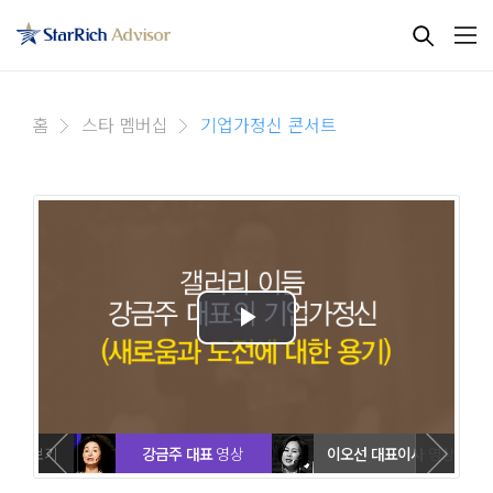
홈
스타 멤버십
기업가정신 콘서트
전체보기
강금주 대표
영상
이오선 대표이사
영상