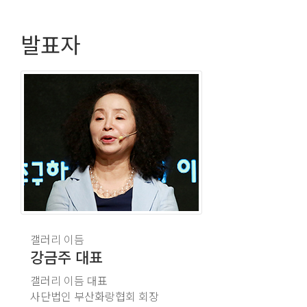
발표자
갤러리 이듬
강금주
대표
갤러리 이듬 대표
사단법인 부산화랑협회 회장