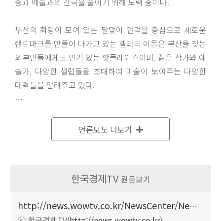
중과 예술과의 간극을 줄이기 위해 노력 중이다.
부산의 화랑이 모여 있는 달맞이 언덕을 중심으로 새로운
랜드마크를 만들어 나가고 있는 갤러리 이듬은 부산을 찾는
외부인들에게도 인기 있는 핫플레이스이며, 젊은 작가와 예
술가, 다양한 셀럽들을 초대하여 미술이 보여주는 다양한
매력들을 알려주고 있다.
언론보도 더보기
대중과 함께 호흡하며 부산의 문화예술에 앞장 서는 강금주
대표는 "갤러리 운영의 핵심 포인트는 자신과 예술가, 고객
등 모두가 작품을 통해 새로움을 느끼고, 창조적인 생각을
한국경제TV
원문보기
할 수 있는 공간으로 만드는 것이다. 30년간 교사 생활을 하
며 평면적인 삶을 살았으나 갤러리를 운영하게 되면서 입체
http://news.wowtv.co.kr/NewsCenter/News/Read?articleId=A201806150430&t=NN
적인 삶이 되었다. 나의 삶이 입체적으로 바뀐 이유는 늘 새
ⓒ 한국경제TV(
http://news.wowtv.co.kr
),