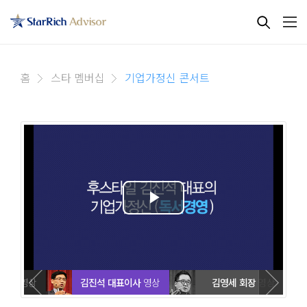
홈
스타 멤버십
기업가정신 콘서트
표이사
영상
김진석 대표이사
영상
김영세 회장
영상