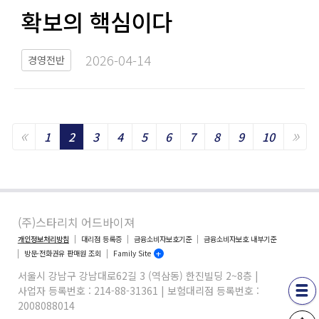
확보의 핵심이다​​
2026-04-14​
경영전반
«
»
Previous
Ne
1
2
3
4
5
6
7
8
9
10
(주)스타리치 어드바이져
개인정보처리방침
대리점 등록증
금융소비자보호기준
금융소비자보호 내부기준
방문·전화권유 판매원 조회
Family Site
서울시 강남구 강남대로62길 3 (역삼동) 한진빌딩 2~8층 |
사업자 등록번호 : 214-88-31361 | 보험대리점 등록번호 :
2008088014