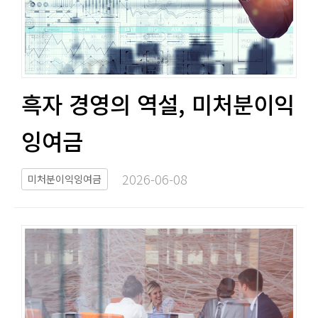
흑자 경영의 역설, 미처분이익
잉여금​​
2026-06-08​
미처분이익잉여금