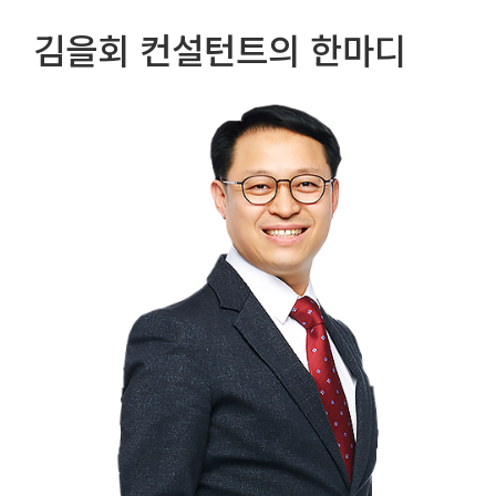
김을회
컨설턴트의 한마디