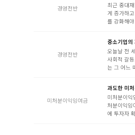
최근 중대재
경영전반
게 증가하고
를 강화해야
중소기업의 
오늘날 전 
경영전반
사회적 갈등
는 그 어느 
과도한 미처
미처분이익잉
미처분이익잉여금
처분이익잉여
에 투자자 