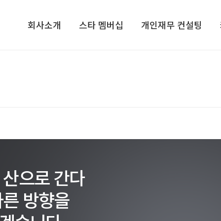
회사소개
스타 멤버십
개인재무 컨설팅
회사소개​
기업가정신 콘서트​
개인재무 설계
컨설턴트/전문가그룹​
CEO, 기업가정신을 말하다​
라이프 플랜
지점안내​
VIP 고객초청 골프행사
재무심리검사 NPTI
인재채용
해외탐방 프로그램
기프트북
ETC
스타리치TV
스타리치 시니어 채널
 산으로 간다
스타리치 기업연구원
바른 방향을