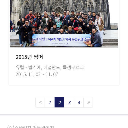
2015년 썸머
유럽 - 벨기에, 네덜란드, 룩셈부르크
2015. 11. 02 ~ 11. 07
«
»
Previous
Next
1
2
3
4
(주)스타리치 어드바이져