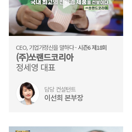
CEO, 기업가정신을 말하다 -
시즌6 제18회
(주)쏘랜드코리아
정세영 대표
담당 컨설턴트
이선희 본부장