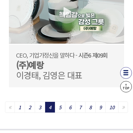
CEO, 기업가정신을 말하다 -
시즌6 제09회
(주)예랑
이경태, 김영은 대표
↑
TOP
«
»
Previous
Ne
1
2
3
4
5
6
7
8
9
10