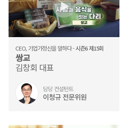
CEO, 기업가정신을 말하다 -
시즌6 제15회
쌍교
김창회 대표
담당 컨설턴트
이청규 전문위원