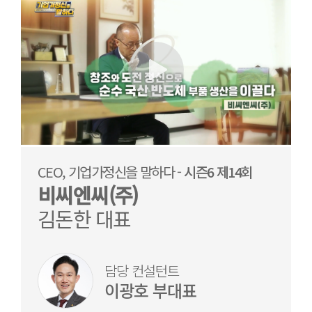
CEO, 기업가정신을 말하다 -
시즌6 제14회
비씨엔씨(주)
김돈한 대표
담당 컨설턴트
이광호 부대표