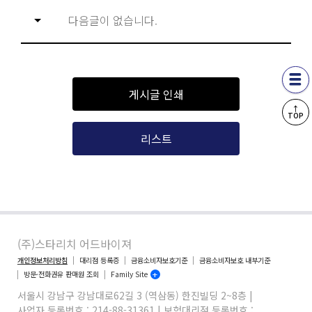
다음글이 없습니다.
게시글 인쇄
↑
TOP
리스트
(주)스타리치 어드바이져
개인정보처리방침
대리점 등록증
금융소비자보호기준
금융소비자보호 내부기준
방문·전화권유 판매원 조회
Family Site
서울시 강남구 강남대로62길 3 (역삼동) 한진빌딩 2~8층 |
사업자 등록번호 : 214-88-31361 | 보험대리점 등록번호 :