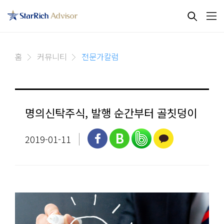
홈
커뮤니티
전문가칼럼
명의신탁주식, 발행 순간부터 골칫덩이
2019-01-11