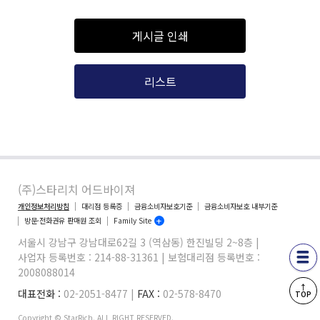
게시글 인쇄
리스트
(주)스타리치 어드바이져
개인정보처리방침
대리점 등록증
금융소비자보호기준
금융소비자보호 내부기준
방문·전화권유 판매원 조회
Family Site
서울시 강남구 강남대로62길 3 (역삼동) 한진빌딩 2~8층 |
사업자 등록번호 : 214-88-31361 | 보험대리점 등록번호 :
2008088014
↑
대표전화 :
02-2051-8477 |
FAX :
02-578-8470
TOP
Copyright © StarRich. ALL RIGHT RESERVED.