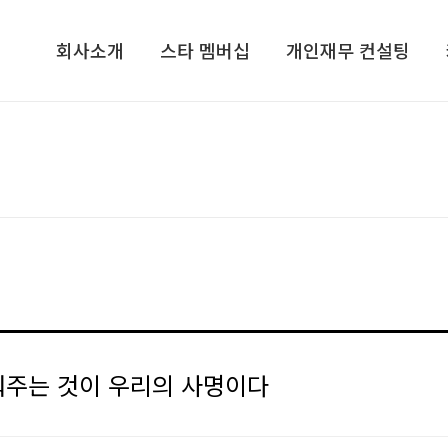
회사소개
스타 멤버십
개인재무 컨설팅
회사소개​
기업가정신 콘서트​
개인재무 설계
컨설턴트/전문가그룹​
CEO, 기업가정신을 말하다​
라이프 플랜
지점안내​
VIP 고객초청 골프행사
재무심리검사 NPTI
인재채용
해외탐방 프로그램
기프트북
ETC
스타리치TV
스타리치 시니어 채널
스타리치 기업연구원
주는 것이 우리의 사명이다