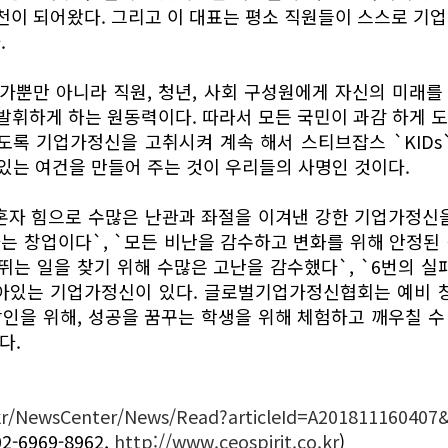
원천이 되어왔다. 그리고 이 대표는 평소 직원들이 스스로 기
.
가뿐만 아니라 직원, 청년, 사회 구성원에게 자신의 미래를
발휘하게 하는 원동력이다. 따라서 모든 국민이 과감 하게 도
록 기업가정신을 고취시켜 계속 해서 스티브잡스 `KIDs`,
 수 있는 여건을 만들어 주는 것이 우리들의 사명인 것이다.
자 힘으로 수많은 난관과 좌절을 이겨낸 강한 기업가정신을
다는 창업이다`, `모든 비난을 감수하고 변화를 위해 안정된
 뛰는 일을 찾기 위해 수많은 고난을 감수했다`, `6번의 실
아있는 기업가정신이 있다. 글로벌기업가정신협회는 예비 창
인을 위해, 성공을 꿈꾸는 학생을 위해 체험하고 깨우칠 
다.
kr/NewsCenter/News/Read?articleId=A20181116040
6969-8962,
http://www.ceospirit.co.kr
)