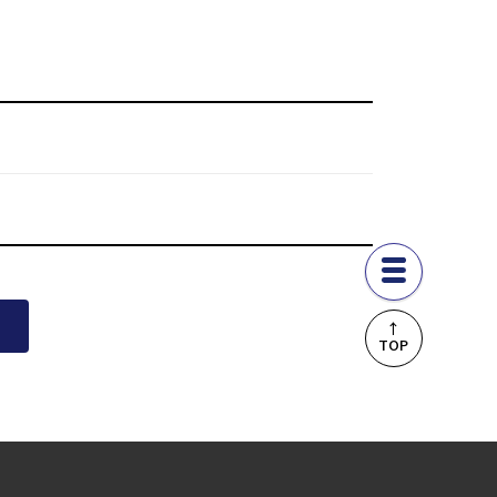
↑
TOP