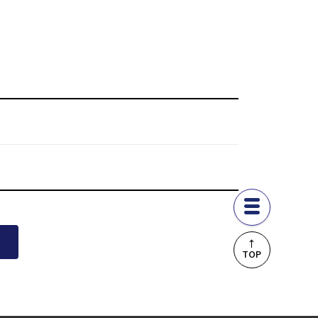
↑
TOP