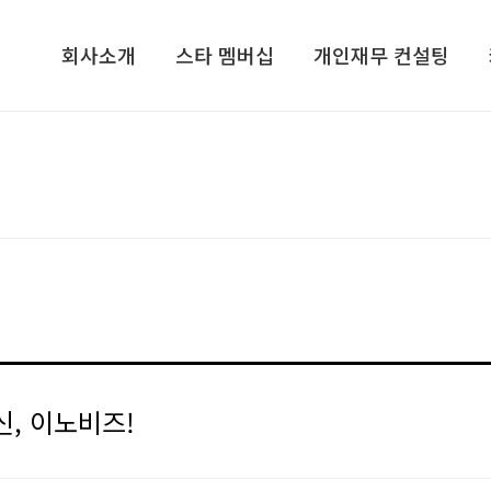
회사소개
스타 멤버십
개인재무 컨설팅
회사소개​
기업가정신 콘서트​
개인재무 설계
컨설턴트/전문가그룹​
CEO, 기업가정신을 말하다​
라이프 플랜
지점안내​
VIP 고객초청 골프행사
재무심리검사 NPTI
인재채용
해외탐방 프로그램
기프트북
ETC
스타리치TV
스타리치 시니어 채널
스타리치 기업연구원
, 이노비즈!