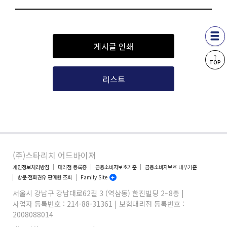
게시글 인쇄
↑
TOP
리스트
(주)스타리치 어드바이져
개인정보처리방침
대리점 등록증
금융소비자보호기준
금융소비자보호 내부기준
방문·전화권유 판매원 조회
Family Site
서울시 강남구 강남대로62길 3 (역삼동) 한진빌딩 2~8층 |
사업자 등록번호 : 214-88-31361 | 보험대리점 등록번호 :
2008088014