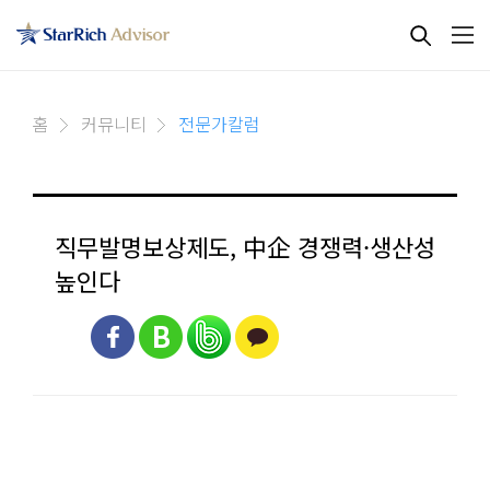
홈
커뮤니티
전문가칼럼
직무발명보상제도, 中企 경쟁력·생산성
높인다