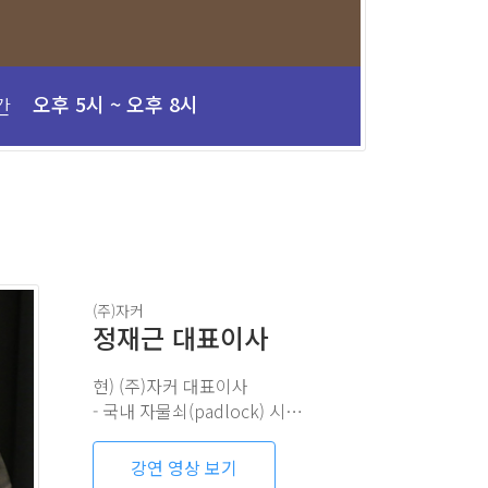
오후 5시 ~ 오후 8시
간
(주)자커
정재근 대표이사
현) (주)자커 대표이사
- 국내 자물쇠(padlock) 시장 점유율 1위
강연 영상 보기