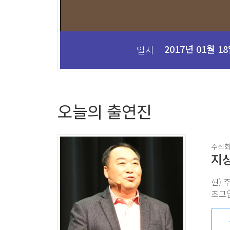
2017년 01월 1
일시
오늘의 출연진
주식회
지
초고압