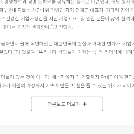
의 경영철학과 경영 노하우를 공유하는 장으로 마련됐다. 이날 행사
 국내 자물쇠 시장 1위 기업인 자커 정재근 대표가 ‘기다림 경영’이라는 주제
로 건강한 기업가정신을 지닌 기업 CEO 및 임원 분들이 많이 참석
 많아서 기쁘게 생각한다.”고 전했다.
’을 관람하면서 올해 직면해있는 대한민국의 현실과 거대한 변화가 ‘기업가
았다.”며 덧붙여 “우리나라 국민들이 이제는 좀 더 리더십에 대하
에 머물러 있는 것이 아니라 ‘에너자이저’의 역할까지 확대되어야 한다.
나아가 직원의 가정까지 기쁘게 만들고, 힘을 줄 수 있는 위치가 되어
 회장은 제임스 다이슨을 예로 들었다. 제임스 다이슨은 존경받는 인물
언론보도 더보기
 없는 선풍기 등 혁신적인 히트상품을 개발한 사람이다.
충만한 ‘기업가정신’의 소유자이기 때문이다. 애플의 스티브잡스가