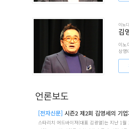
이노
김
이노
상명대
언론보도
[전자신문]
시즌2 제2회 김영세의 기
스타리치 어드바이져(대표 김광열)는 지난 1월 