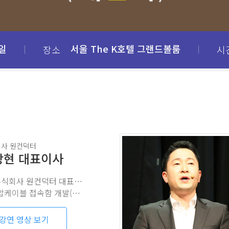
8일
서울 The K호텔 그랜드볼룸
장소
시
사 원컨덕터
상현 대표이사
현) 주식회사 원컨덕터 대표이사
케이블 접속함 개발(대한전선)
강연 영상 보기