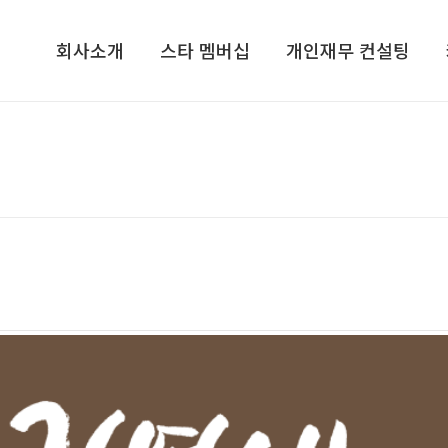
회사소개
스타 멤버십
개인재무 컨설팅
회사소개​
기업가정신 콘서트​
개인재무 설계
컨설턴트/전문가그룹​
CEO, 기업가정신을 말하다​
라이프 플랜
지점안내​
VIP 고객초청 골프행사
재무심리검사 NPTI
인재채용
해외탐방 프로그램
기프트북
ETC
스타리치TV
스타리치 시니어 채널
스타리치 기업연구원