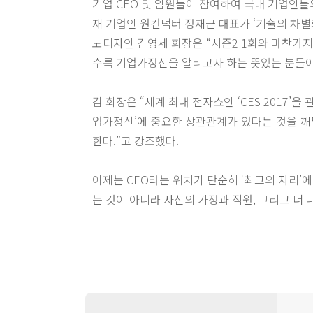
기업 CEO 및 임원들이 참여하여 국내 기업인들
재 기업인 원컨덕터 정재근 대표가 ‘기술의 차별화’,
노디자인 김영세 회장은 “시즌2 1회와 마찬가지
수록 기업가정신을 알리고자 하는 뜻있는 분들이
김 회장은 “세계 최대 전자쇼인 ‘CES 2017
업가정신’에 중요한 상관관계가 있다는 것을 깨달
한다.”고 강조했다.
이제는 CEO라는 위치가 단순히 ‘최고의 자리’
는 것이 아니라 자신의 가정과 직원, 그리고 더 
약 2시간 걸쳐 진행된 콘서트를 마무리하면서 김
세계 최초의 먼지봉투 없는 다이슨 청소기, 날개
제임스 다이슨이 떠오른 이유는 그 누구보다도 