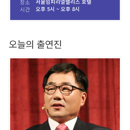
서울임피리얼팰리스 호텔
장소
오후 5시 ~ 오후 8시
시간
오늘의 출연진