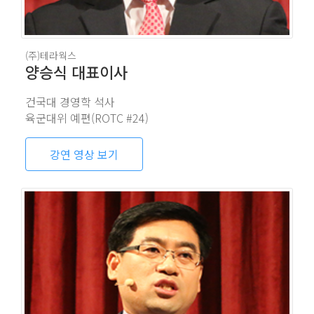
(주)테라웍스
양승식 대표이사
건국대 경영학 석사
육군대위 예편(ROTC #24)
강연 영상 보기