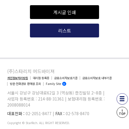
게시글 인쇄
리스트
(주)스타리치 어드바이져
개인정보처리방침
대리점 등록증
금융소비자보호기준
금융소비자보호 내부기준
방문·전화권유 판매원 조회
Family Site
서울시 강남구 강남대로62길 3 (역삼동) 한진빌딩 2~8층 |
사업자 등록번호 : 214-88-31361 | 보험대리점 등록번호 :
2008088014
↑
대표전화 :
02-2051-8477 |
FAX :
02-578-8470
TOP
Copyright © StarRich. ALL RIGHT RESERVED.