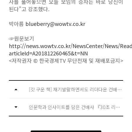
사를 풀어놓으면 오늘 모임의 승자는 바로 당신이
된다"고 강조했다.
박아름
blueberry@wowtv.co.kr
☞원문보기
http://news.wowtv.co.kr/NewsCenter/News/Rea
articleId=A201812260465&t=NN
<저작권자 © 한국경제TV 무단전재 및 재배포금지>
[갓 구운 책] 재기발랄하면서도 리더다운 건배사를 위한 ‘30초 리더십’
인문학과 인사이트를 담은 건배사 『30초 리더십』