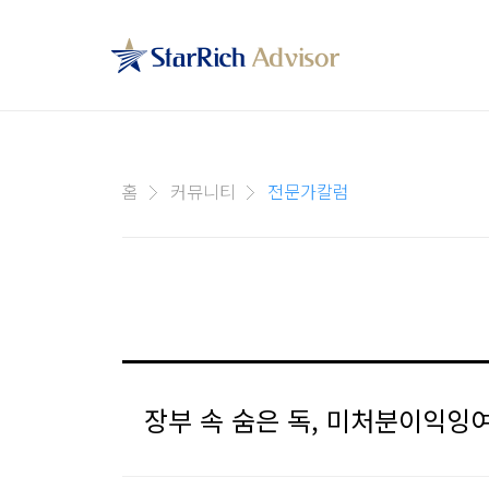
홈
커뮤니티
전문가칼럼
장부 속 숨은 독, 미처분이익잉