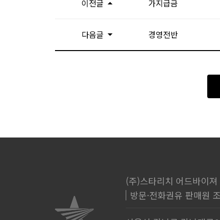
이전글
가지급금
다음글
경영전반
(주)스타리치 어드바이져
방문·전화권유 판매원 