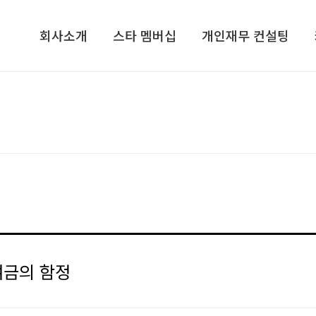
회사소개
스타 멤버십
개인재무 컨설팅
회사소개​
기업가정신 콘서트​
개인재무 설계
컨설턴트/전문가그룹​
CEO, 기업가정신을 말하다​
라이프 플랜
지점안내​
VIP 고객초청 골프행사
재무심리검사 NPTI
인재채용
해외탐방 프로그램
기프트북
ETC
스타리치TV
스타리치 시니어 채널
스타리치 기업연구원
여금의 함정