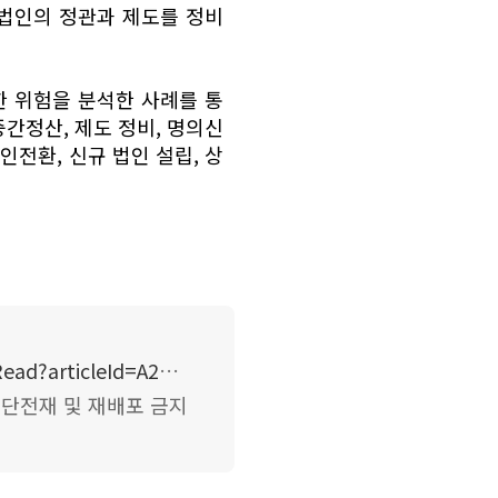
법인의 정관과 제도를 정비
 위험을 분석한 사례를 통
간정산, 제도 정비, 명의신
인전환, 신규 법인 설립, 상
https://www.wowtv.co.kr/NewsCenter/News/Read?articleId=A202109170137&t=NN
),무단전재 및 재배포 금지