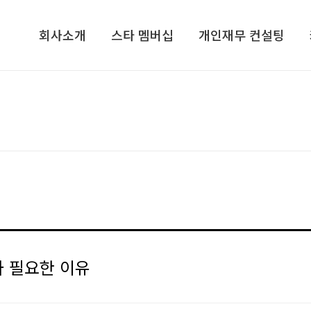
회사소개
스타 멤버십
개인재무 컨설팅
회사소개​
기업가정신 콘서트​
개인재무 설계
컨설턴트/전문가그룹​
CEO, 기업가정신을 말하다​
라이프 플랜
지점안내​
VIP 고객초청 골프행사
재무심리검사 NPTI
인재채용
해외탐방 프로그램
기프트북
ETC
스타리치TV
스타리치 시니어 채널
스타리치 기업연구원
 필요한 이유