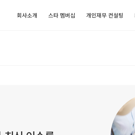
회사소개
스타 멤버십
개인재무 컨설팅
회사소개​
기업가정신 콘서트​
개인재무 설계
컨설턴트/전문가그룹​
CEO, 기업가정신을 말하다​
라이프 플랜
지점안내​
VIP 고객초청 골프행사
재무심리검사 NPTI
인재채용
해외탐방 프로그램
기프트북
ETC
스타리치TV
스타리치 시니어 채널
스타리치 기업연구원